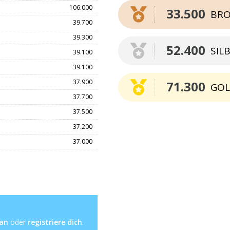
106.000
33.500
BRO
39.700
39.300
52.400
SIL
39.100
39.100
37.900
71.300
GO
37.700
37.500
37.200
37.000
 an
oder
registriere dich
.