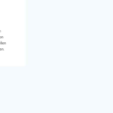
e
on
llen
en.