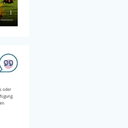
us oder
rfügung.
ten