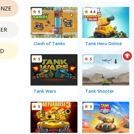
NZE
5
4.4
BER
Clash of Tanks
Tank Hero Online
LD
5
5
Tank Wars
Tank Shooter
5
5