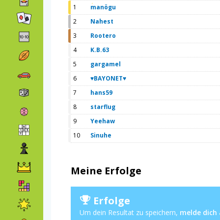
1
manögu
2
Nahest
3
Rootero
4
K.B.63
5
gargamel
6
♥BAYONET♥
7
hans59
8
starflug
9
Yeehaw
10
Sinuhe
Meine Erfolge
Erfolge
Um dein Resultat zu speichern,
melde dich