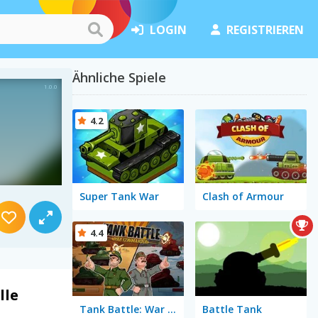
LOGIN
REGISTRIEREN
Ähnliche Spiele
4.2
Super Tank War
Clash of Armour
4.4
lle
Tank Battle: War Commander
Battle Tank