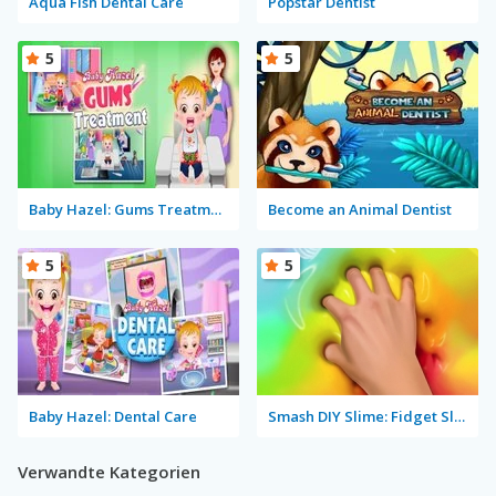
Aqua Fish Dental Care
Popstar Dentist
5
5
Baby Hazel: Gums Treatment
Become an Animal Dentist
5
5
Baby Hazel: Dental Care
Smash DIY Slime: Fidget Slimy
Verwandte Kategorien