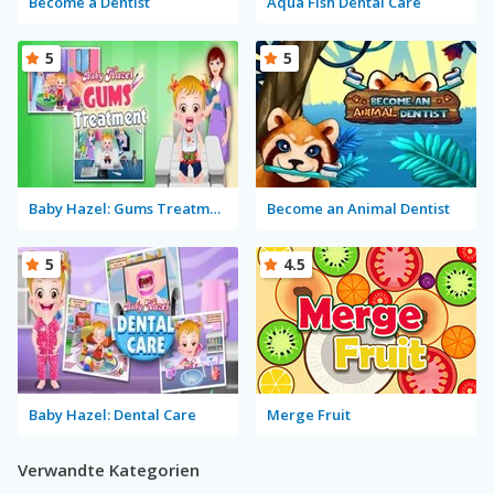
Become a Dentist
Aqua Fish Dental Care
5
5
Baby Hazel: Gums Treatment
Become an Animal Dentist
5
4.5
Baby Hazel: Dental Care
Merge Fruit
Verwandte Kategorien