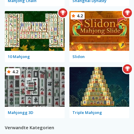
Mahjong Chain
Shanghai Dynasty
4.2
10 Mahjong
Slidon
4.2
Mahjongg 3D
Triple Mahjong
Verwandte Kategorien