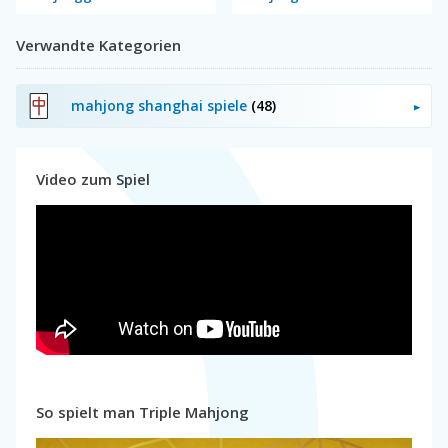
Verwandte Kategorien
mahjong shanghai spiele
(48)
Video zum Spiel
So spielt man Triple Mahjong