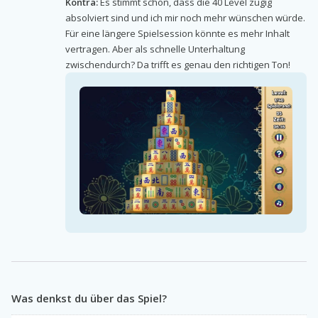
Kontra:
Es stimmt schon, dass die 40 Level zügig
absolviert sind und ich mir noch mehr wünschen würde.
Für eine längere Spielsession könnte es mehr Inhalt
vertragen. Aber als schnelle Unterhaltung
zwischendurch? Da trifft es genau den richtigen Ton!
Was denkst du über das Spiel?