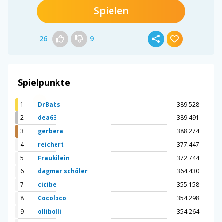
Spielen
26
9
Spielpunkte
1
DrBabs
389.528
2
dea63
389.491
3
gerbera
388.274
4
reichert
377.447
5
Fraukilein
372.744
6
dagmar schöler
364.430
7
cicibe
355.158
8
Cocoloco
354.298
9
ollibolli
354.264