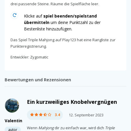
drei passende Steine. Räume die Spielfläche leer.
Klicke auf
spiel beenden/spielstand
übermitteln
um deine Punktzahl zu der
Bestenliste hinzuzufügen.
Das Spiel Triple Mahjong auf Play123 hat eine Rangliste zur
Punkteregistrierung.
Entwickler: Zygomatic
Bewertungen und Rezensionen
Ein kurzweiliges Knobelvergnügen
3.4
12. September 2023
Valentin
Wenn
Mahjong
dir zu einfach war, wird dich
Triple
autor