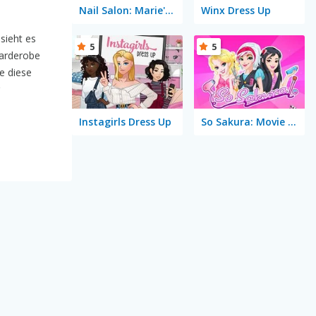
Nail Salon: Marie's Girl Games
Winx Dress Up
sieht es
5
5
Garderobe
e diese
Instagirls Dress Up
So Sakura: Movie Star