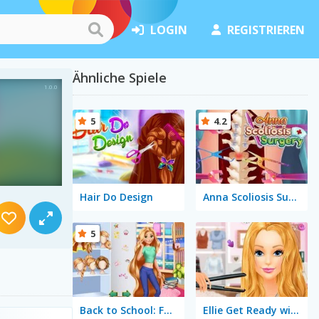
LOGIN
REGISTRIEREN
Ähnliche Spiele
5
4.2
Hair Do Design
Anna Scoliosis Surgery
5
Back to School: Fashionistas
Ellie Get Ready with Me