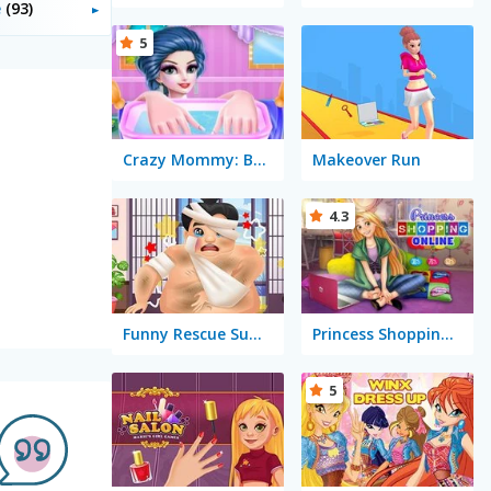
e
(93)
5
Crazy Mommy: Beauty Salon
Makeover Run
4.3
Funny Rescue Sumo
Princess Shopping Online
5