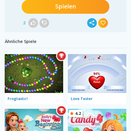
Spielen
2
Ähnliche Spiele
Frogtastic!
Love Tester
4.2