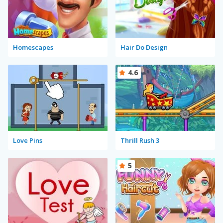
Homescapes
Hair Do Design
4.6
Love Pins
Thrill Rush 3
5