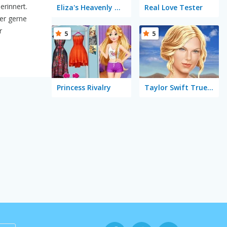
erinnert.
Eliza's Heavenly Wedding
Real Love Tester
er gerne
r
5
5
Princess Rivalry
Taylor Swift True Make Up