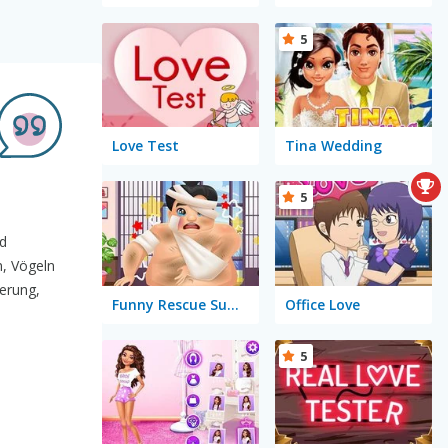
5
Love Test
Tina Wedding
5
nd
n, Vögeln
erung,
Funny Rescue Sumo
Office Love
5