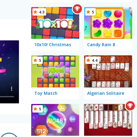
4.3
5
10x10! Christmas
Candy Rain 8
5
4.4
Toy Match
Algerian Solitaire
5