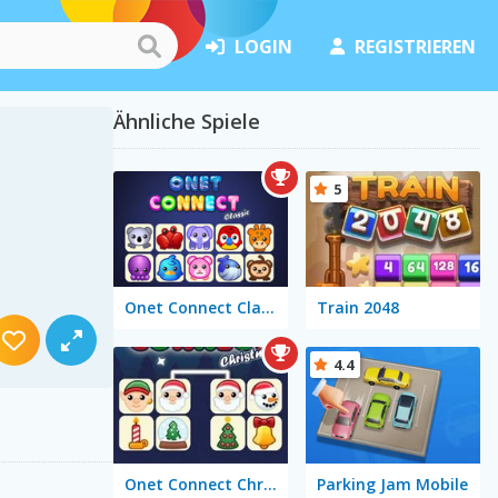
LOGIN
REGISTRIEREN
Ähnliche Spiele
5
Onet Connect Classic
Train 2048
4.4
Onet Connect Christmas
Parking Jam Mobile