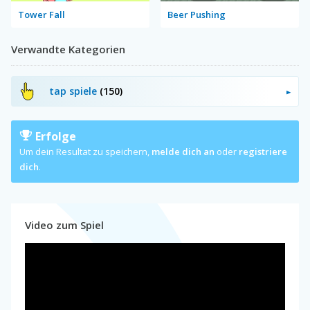
Tower Fall
Beer Pushing
Verwandte Kategorien
tap spiele
(150)
Erfolge
Um dein Resultat zu speichern,
melde dich an
oder
registriere
dich
.
Video zum Spiel