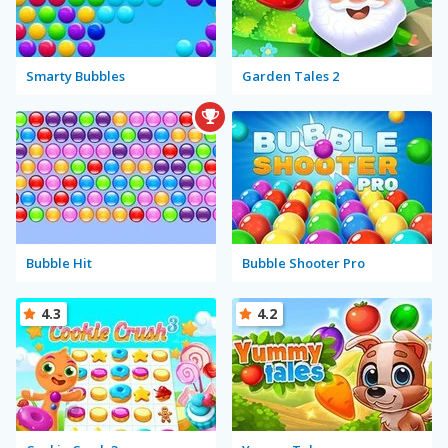
Smarty Bubbles
Garden Tales 2
Bubble Hit
Bubble Shooter Pro
4.3
4.2