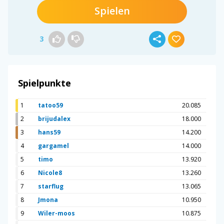
Spielen
3
Spielpunkte
1
tatoo59
20.085
2
brijudalex
18.000
3
hans59
14.200
4
gargamel
14.000
5
timo
13.920
6
Nicole8
13.260
7
starflug
13.065
8
Jmona
10.950
9
Wiler-moos
10.875