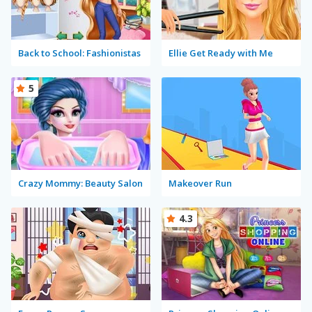
Back to School: Fashionistas
Ellie Get Ready with Me
5
Crazy Mommy: Beauty Salon
Makeover Run
4.3