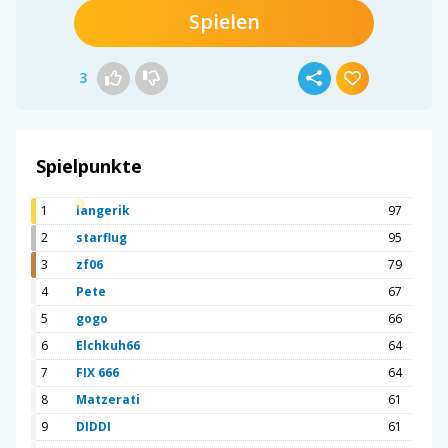
Spielen
3
Spielpunkte
1
langerik
97
2
starflug
95
3
zf06
79
4
Pete
67
5
gogo
66
6
Elchkuh66
64
7
FIX 666
64
8
Matzerati
61
9
DIDDI
61