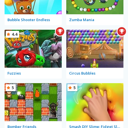
Bubble Shooter Endless
Zumba Mania
4.4
Fuzzies
Circus Bubbles
5
5
Bomber Friends
Smash DIY Slime: Fidget Slimy