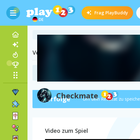
Frag
PlayBuddy
DE
Verwandte Kategorien
Schach Spiele
(19)
Checkmate
Erfolge
Um dein Resultat zu speich
Video zum Spiel