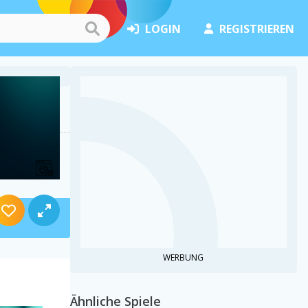
LOGIN
REGISTRIEREN
WERBUNG
Ähnliche Spiele