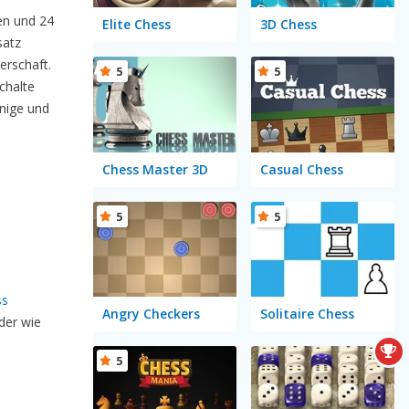
ten und 24
Elite Chess
3D Chess
satz
erschaft.
5
5
Schalte
önige und
Chess Master 3D
Casual Chess
5
5
ss
Angry Checkers
Solitaire Chess
der wie
5