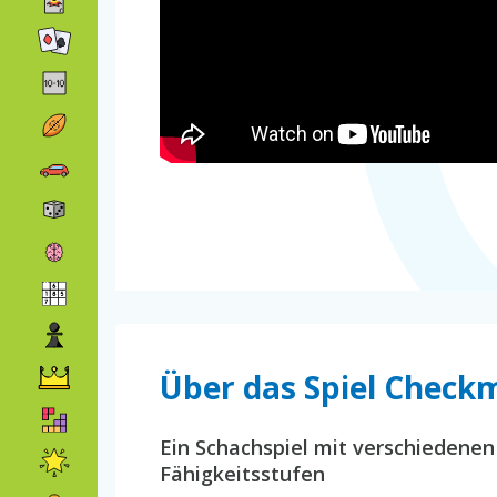
Über das Spiel Check
Ein Schachspiel mit verschiedenen
Fähigkeitsstufen