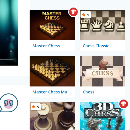
5
Master Chess
Chess Classic
Master Chess Multiplayer
Chess
5