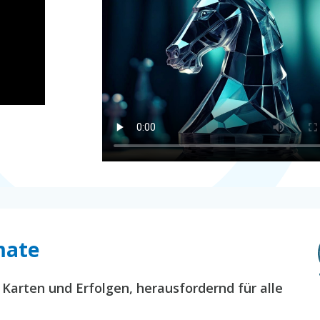
mate
 Karten und Erfolgen, herausfordernd für alle