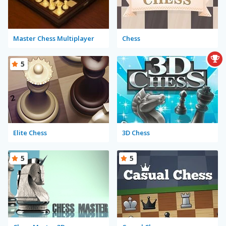
Master Chess Multiplayer
Chess
5
Elite Chess
3D Chess
5
5