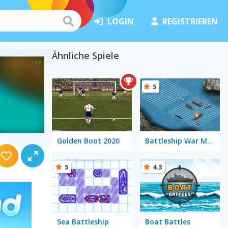
LOGIN
REGISTRIEREN
Ähnliche Spiele
5
Golden Boot 2020
Battleship War Multiplayer
5
4.3
Sea Battleship
Boat Battles