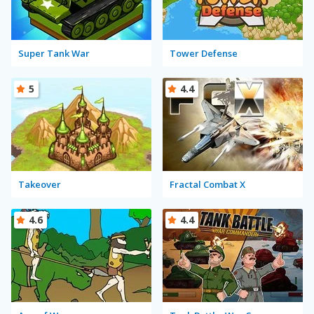
Super Tank War
Tower Defense
5
4.4
Takeover
Fractal Combat X
4.6
4.4