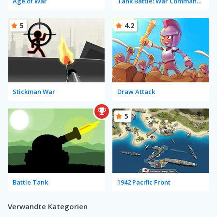
Age of War
Tank Battle: War Commander
5
4.2
Stickman War
Draw Attack
5
Battle Tank
1942 Pacific Front
Verwandte Kategorien