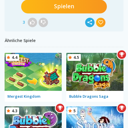
Spielen
3
Ähnliche Spiele
4.4
4.5
Mergest Kingdom
Bubble Dragons Saga
4.3
5