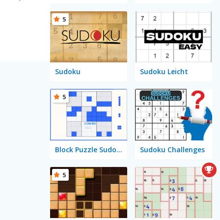
5
Sudoku
Sudoku Leicht
5
Block Puzzle Sudoku
Sudoku Challenges
5