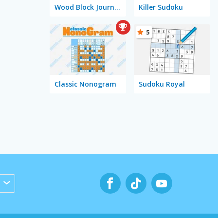
Wood Block Journey
Killer Sudoku
5
Classic Nonogram
Sudoku Royal