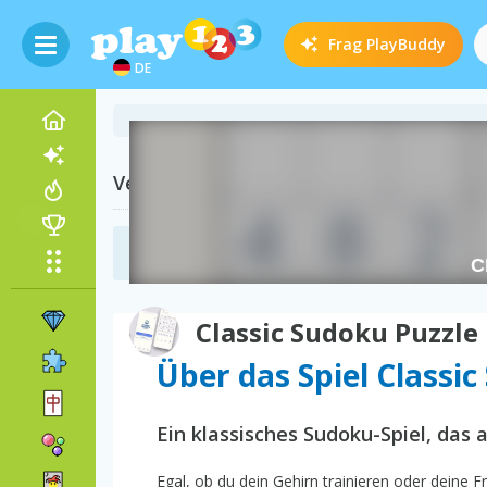
Frag
PlayBuddy
DE
Verwandte Kategorien
Sudoku Spiele
(44)
Classic Sudoku Puzzle
Über das Spiel Classi
Ein klassisches Sudoku-Spiel, das a
Egal, ob du dein Gehirn trainieren oder deine F