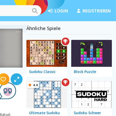
LOGIN
REGISTRIEREN
Ähnliche Spiele
Sudoku Classic
Block Puzzle
4.4
Ultimate Sudoku
Sudoku Schwer
Rätsel,