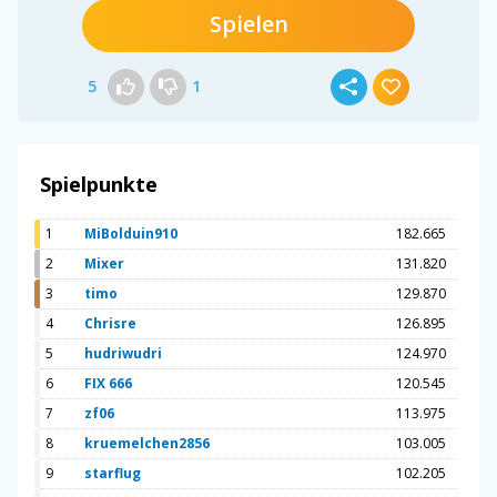
Spielen
5
1
Spielpunkte
1
MiBolduin910
182.665
2
Mixer
131.820
3
timo
129.870
4
Chrisre
126.895
5
hudriwudri
124.970
6
FIX 666
120.545
7
zf06
113.975
8
kruemelchen2856
103.005
9
starflug
102.205