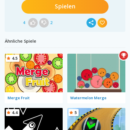
Spielen
4
2
Ähnliche Spiele
4.5
Merge Fruit
Watermelon Merge
4.4
5