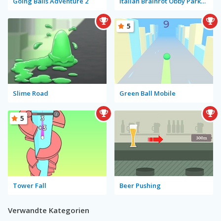
Going Balls Adventure 2
Italian Brainrot Obby Parkour
5
Slime Road
Green Ball Mobile
5
Tower Fall
Beer Pushing
Verwandte Kategorien