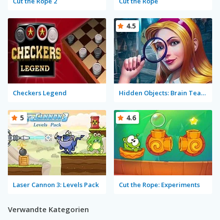
Cut the Rope 2
Cut the Rope
4.5
Checkers Legend
Hidden Objects: Brain Teaser
5
4.6
Laser Cannon 3: Levels Pack
Cut the Rope: Experiments
Verwandte Kategorien