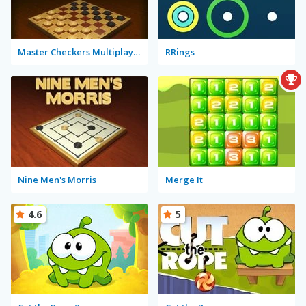
Master Checkers Multiplayer
RRings
Nine Men's Morris
Merge It
4.6
5