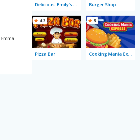
Delicious: Emily's Home Sweet Home
Burger Shop
4.3
5
ch Emma
Pizza Bar
Cooking Mania Express