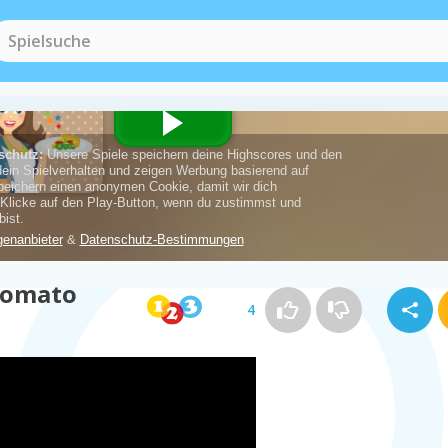
Lernspiele
(104)
Tomato
4