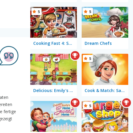
5
5
Cooking Fast 4: Steak
Dream Chefs
5
Delicious: Emily's Hopes & Fears
Cook & Match: Sara's Adventure
maten
ereiten
5
e fertige
gezeigt