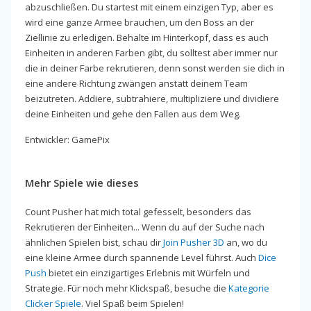
abzuschließen. Du startest mit einem einzigen Typ, aber es
wird eine ganze Armee brauchen, um den Boss an der
Ziellinie zu erledigen. Behalte im Hinterkopf, dass es auch
Einheiten in anderen Farben gibt, du solltest aber immer nur
die in deiner Farbe rekrutieren, denn sonst werden sie dich in
eine andere Richtung zwängen anstatt deinem Team
beizutreten. Addiere, subtrahiere, multipliziere und dividiere
deine Einheiten und gehe den Fallen aus dem Weg.
Entwickler: GamePix
Mehr Spiele wie dieses
Count Pusher hat mich total gefesselt, besonders das
Rekrutieren der Einheiten... Wenn du auf der Suche nach
ähnlichen Spielen bist, schau dir
Join Pusher 3D
an, wo du
eine kleine Armee durch spannende Level führst. Auch
Dice
Push
bietet ein einzigartiges Erlebnis mit Würfeln und
Strategie. Für noch mehr Klickspaß, besuche die
Kategorie
Clicker Spiele
. Viel Spaß beim Spielen!