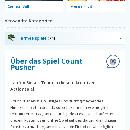
Cannon Ball
Merge Fruit
Verwandte Kategorien
armee spiele
(74)
Über das Spiel Count
Pusher
Laufen Sie als Team in diesem kreativen
Actionspiel!
Count Pusher ist ein lustiges und süchtig machendes
Hindernisspiel, in dem du so viele Einheiten wie möglich
rekrutieren musst, um es durch jedes Level zu schaffen. In
diesem kostenlosen online Spiel geht es darum, die richtigen
Schritte zu machen, um mit so vielen Einheiten wie möglich