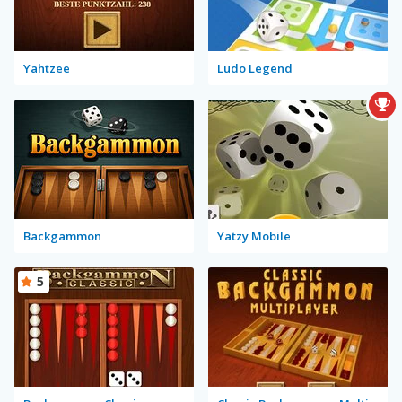
Yahtzee
Ludo Legend
Backgammon
Yatzy Mobile
5