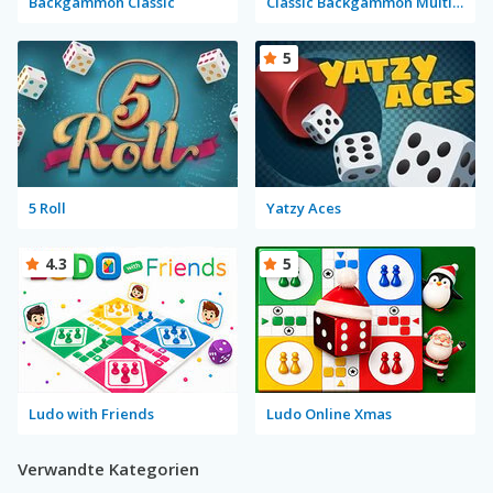
Backgammon Classic
Classic Backgammon Multiplayer
5
5 Roll
Yatzy Aces
4.3
5
Ludo with Friends
Ludo Online Xmas
Verwandte Kategorien