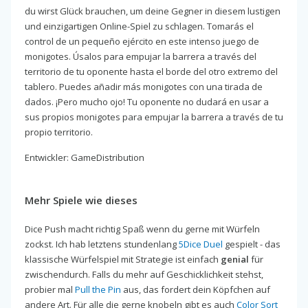
du wirst Glück brauchen, um deine Gegner in diesem lustigen
und einzigartigen Online-Spiel zu schlagen. Tomarás el
control de un pequeño ejército en este intenso juego de
monigotes. Úsalos para empujar la barrera a través del
territorio de tu oponente hasta el borde del otro extremo del
tablero. Puedes añadir más monigotes con una tirada de
dados. ¡Pero mucho ojo! Tu oponente no dudará en usar a
sus propios monigotes para empujar la barrera a través de tu
propio territorio.
Entwickler: GameDistribution
Mehr Spiele wie dieses
Dice Push macht richtig Spaß wenn du gerne mit Würfeln
zockst. Ich hab letztens stundenlang
5Dice Duel
gespielt - das
klassische Würfelspiel mit Strategie ist einfach
genial
für
zwischendurch. Falls du mehr auf Geschicklichkeit stehst,
probier mal
Pull the Pin
aus, das fordert dein Köpfchen auf
andere Art. Für alle die gerne knobeln gibt es auch
Color Sort