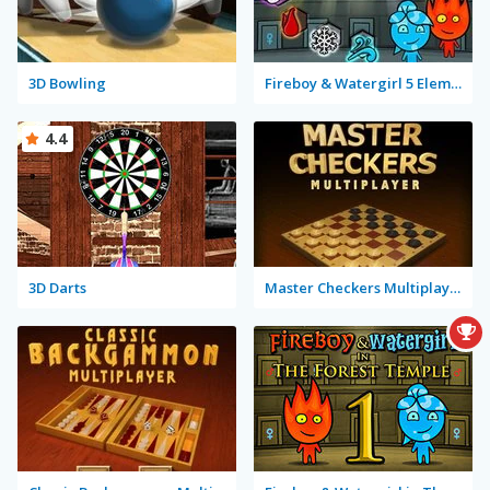
3D Bowling
Fireboy & Watergirl 5 Elements
4.4
3D Darts
Master Checkers Multiplayer