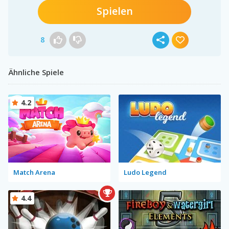
Spielen
8
Ähnliche Spiele
4.2
Match Arena
Ludo Legend
4.4