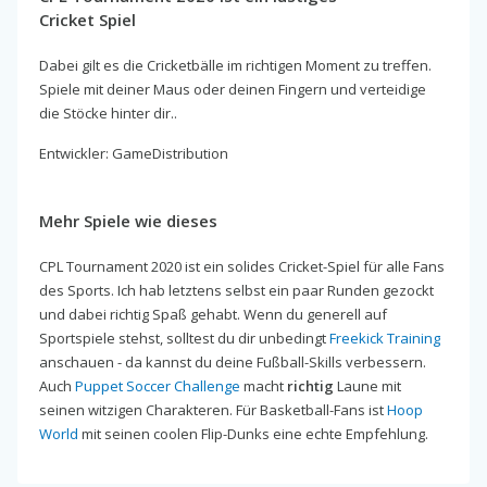
Cricket Spiel
Dabei gilt es die Cricketbälle im richtigen Moment zu treffen.
Spiele mit deiner Maus oder deinen Fingern und verteidige
die Stöcke hinter dir..
Entwickler: GameDistribution
Mehr Spiele wie dieses
CPL Tournament 2020 ist ein solides Cricket-Spiel für alle Fans
des Sports. Ich hab letztens selbst ein paar Runden gezockt
und dabei richtig Spaß gehabt. Wenn du generell auf
Sportspiele stehst, solltest du dir unbedingt
Freekick Training
anschauen - da kannst du deine Fußball-Skills verbessern.
Auch
Puppet Soccer Challenge
macht
richtig
Laune mit
seinen witzigen Charakteren. Für Basketball-Fans ist
Hoop
World
mit seinen coolen Flip-Dunks eine echte Empfehlung.