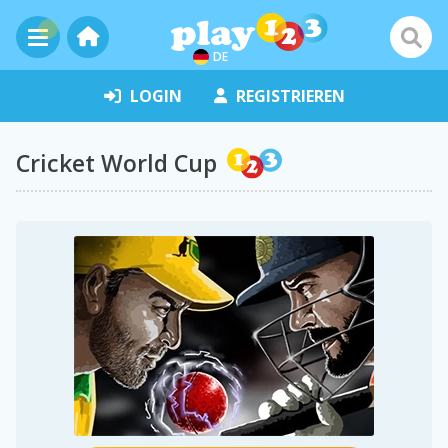
DE
LOGIN
REGISTRIEREN
Cricket World Cup