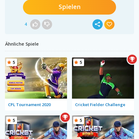
Spielen
4
Ähnliche Spiele
5
5
CPL Tournament 2020
Cricket Fielder Challenge
5
5