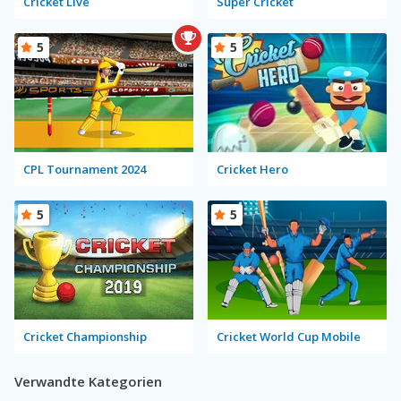
Cricket Live
Super Cricket
5
5
CPL Tournament 2024
Cricket Hero
5
5
Cricket Championship
Cricket World Cup Mobile
Verwandte Kategorien