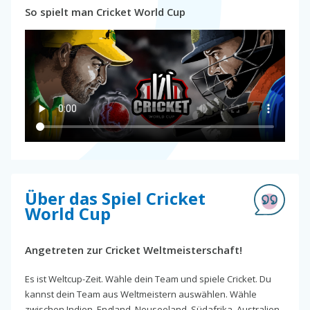
So spielt man Cricket World Cup
Über das Spiel Cricket
World Cup
Angetreten zur Cricket Weltmeisterschaft!
Es ist Weltcup-Zeit. Wähle dein Team und spiele Cricket. Du
kannst dein Team aus Weltmeistern auswählen. Wähle
zwischen Indien, England, Neuseeland, Südafrika, Australien,