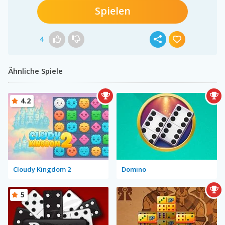
Spielen
4
Ähnliche Spiele
4.2
Cloudy Kingdom 2
Domino
5