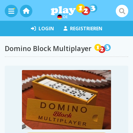
DE
LOGIN
REGISTRIEREN
Domino Block Multiplayer