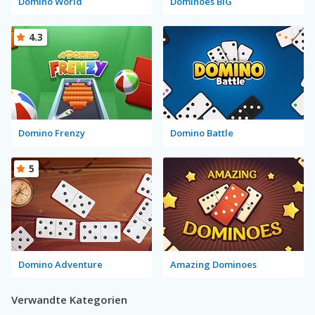
Domino World
Dominoes BIG
4.3
Domino Frenzy
Domino Battle
5
Domino Adventure
Amazing Dominoes
Verwandte Kategorien