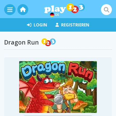
DE
LOGIN
REGISTRIEREN
Dragon Run