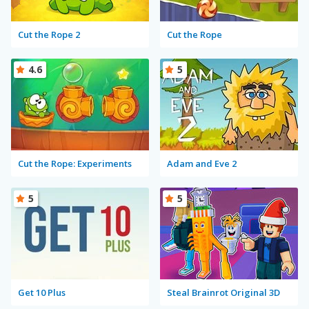
Cut the Rope 2
Cut the Rope
4.6
5
Cut the Rope: Experiments
Adam and Eve 2
5
5
Get 10 Plus
Steal Brainrot Original 3D