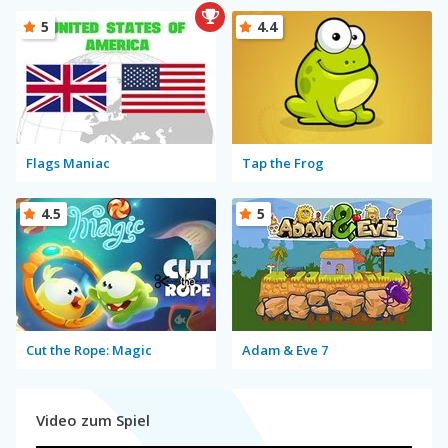
5
4.4
Flags Maniac
Tap the Frog
4.5
5
Cut the Rope: Magic
Adam & Eve 7
Video zum Spiel