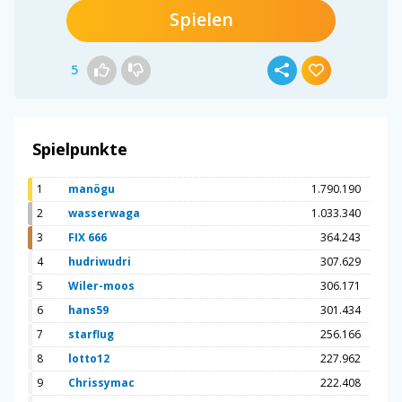
Spielen
5
Spielpunkte
1
manögu
1.790.190
2
wasserwaga
1.033.340
3
FIX 666
364.243
4
hudriwudri
307.629
5
Wiler-moos
306.171
6
hans59
301.434
7
starflug
256.166
8
lotto12
227.962
9
Chrissymac
222.408