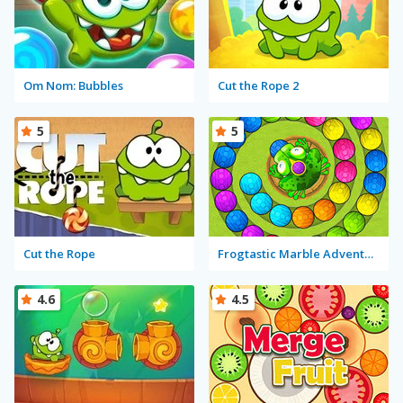
Om Nom: Bubbles
Cut the Rope 2
5
5
Cut the Rope
Frogtastic Marble Adventure
4.6
4.5