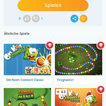
Spielen
8
1
Ähnliche Spiele
Om Nom: Connect Classic
Frogtastic!
4.3