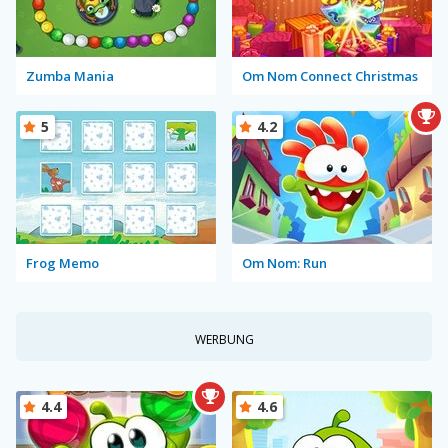
Zumba Mania
Om Nom Connect Christmas
5
4.2
Frog Memo
Om Nom: Run
WERBUNG
4.4
4.6