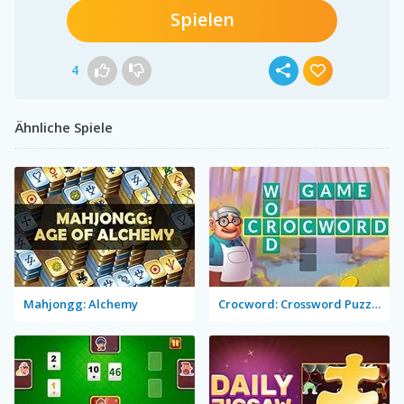
Spielen
4
Ähnliche Spiele
Mahjongg: Alchemy
Crocword: Crossword Puzzle Game