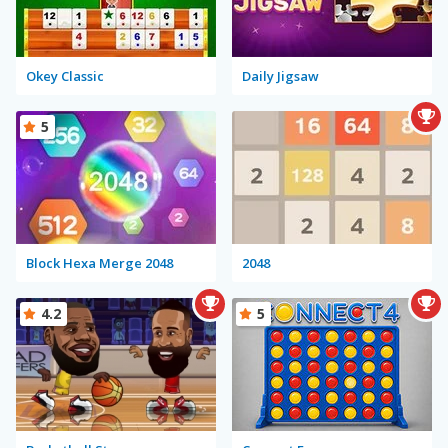
Okey Classic
Daily Jigsaw
5
Block Hexa Merge 2048
2048
4.2
5