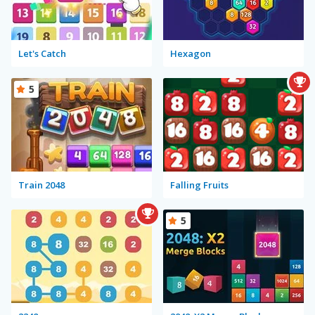
Let's Catch
Hexagon
5
Train 2048
Falling Fruits
5