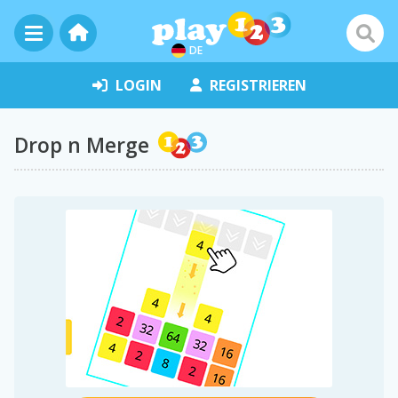
DE
LOGIN
REGISTRIEREN
Drop n Merge