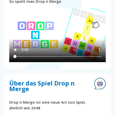
So spielt man Drop n Merge
Über das Spiel Drop n
Merge
Drop n Merge ist eine neue Art von Spiel,
ähnlich wie 2048