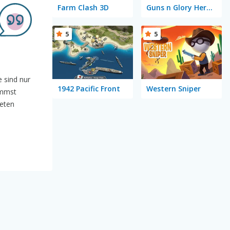
Farm Clash 3D
Guns n Glory Heroes
5
5
e sind nur
1942 Pacific Front
Western Sniper
ommst
neten