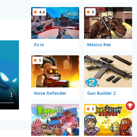
4.4
5
Ev.io
Mexico Rex
5
Nova Defender
Gun Builder 2
5