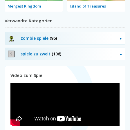
Mergest Kingdom
Island of Treasures
Verwandte Kategorien
zombie spiele
(96)
spiele zu zweit
(106)
Video zum Spiel