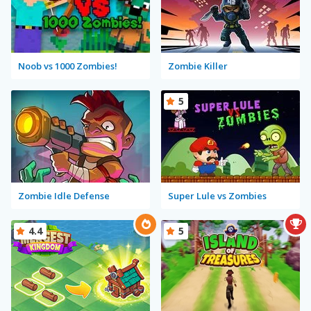
Noob vs 1000 Zombies!
Zombie Killer
5
Zombie Idle Defense
Super Lule vs Zombies
4.4
5