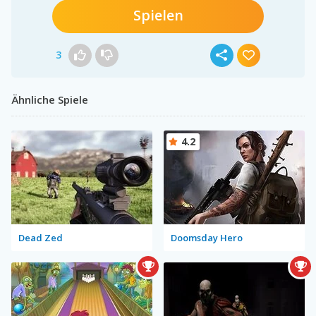
Spielen
3
Ähnliche Spiele
4.2
Dead Zed
Doomsday Hero