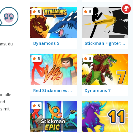
5
5
Dynamons 5
Stickman Fighter: Training Camp
nnst du
5
5
Red Stickman vs Monster School
Dynamons 7
n alle
und
5
s mit