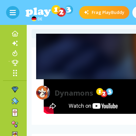
Frag
PlayBuddy
DE
Video zum Spiel
Dynamons