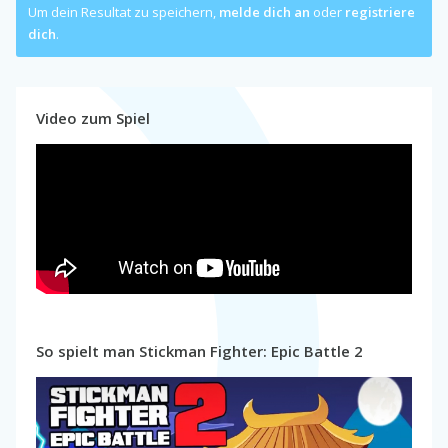
Um dein Resultat zu speichern,
melde dich an
oder
registriere
dich
.
Video zum Spiel
So spielt man Stickman Fighter: Epic Battle 2