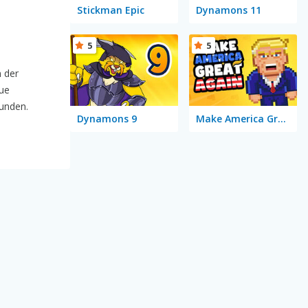
Stickman Epic
Dynamons 11
5
5
 der
ue
unden.
Dynamons 9
Make America Great Again