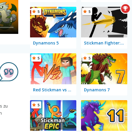
5
5
Dynamons 5
Stickman Fighter: Training Camp
5
5
Red Stickman vs Monster School
Dynamons 7
5
s zu
n