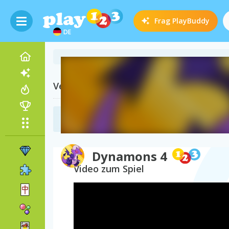
Frag
PlayBuddy
DE
Verwandte Kategorien
Wasser Spielen
(97)
Dynamons 4
Video zum Spiel