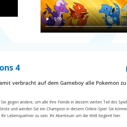
ons 4
t damit verbracht auf dem Gameboy alle Pokemon zu
e gegen andere, um alle Ihre Feinde in diesem vierten Teil des Spiel
r Beste und werden Sie ein Champion in diesem Online-Spiel. Sie könne
hr Lebenspartner zu sein. Ihr Abenteuer um die Welt beginnt hier.