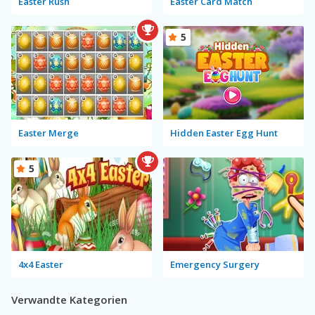
Easter Rush
Easter Card Match
5
Easter Merge
Hidden Easter Egg Hunt
5
4x4 Easter
Emergency Surgery
Verwandte Kategorien