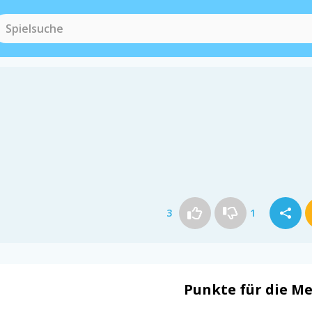
3
1
Punkte für die Me