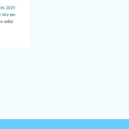
ads 2025
k Wiz
ein
n willst