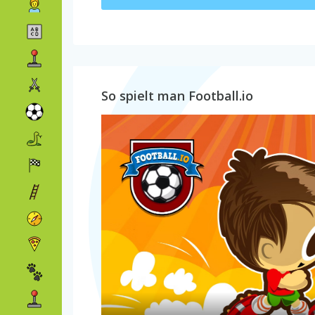
So spielt man Football.io