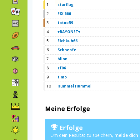
1
starflug
2
FIX 666
3
tatoo59
4
♥BAYONET♥
5
Elchkuh66
6
Schnepfe
7
blinn
8
zf06
9
timo
10
Hummel Hummel
Meine Erfolge
Erfolge
Um dein Resultat zu speichern,
melde dich