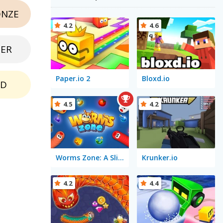
NZE
4.2
4.6
BER
Paper.io 2
Bloxd.io
LD
4.5
4.2
Worms Zone: A Slithery Snake
Krunker.io
4.2
4.4