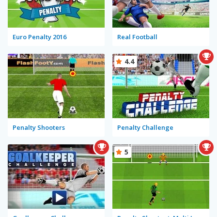
Euro Penalty 2016
Real Football
4.4
Penalty Shooters
Penalty Challenge
5