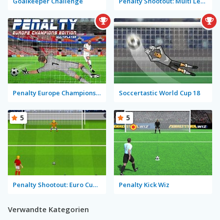
Goalkeeper Challenge
Penalty Shootout: Multi League
Penalty Europe Champions Edition Multiplayer
Soccertastic World Cup 18
5
5
Penalty Shootout: Euro Cup 2016
Penalty Kick Wiz
Verwandte Kategorien