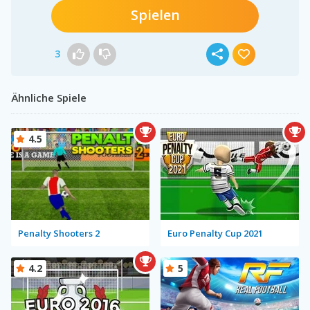
Spielen
3
Ähnliche Spiele
4.5
Penalty Shooters 2
Euro Penalty Cup 2021
4.2
5