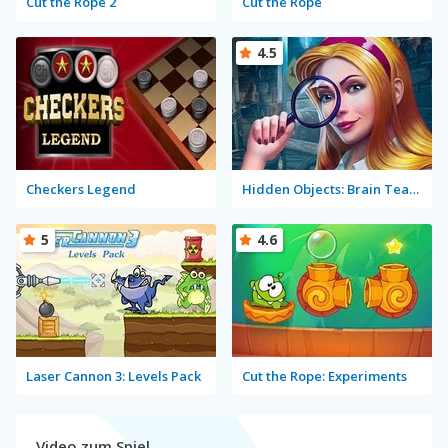
Cut the Rope 2
Cut the Rope
4.5
Checkers Legend
Hidden Objects: Brain Teaser
5
4.6
Laser Cannon 3: Levels Pack
Cut the Rope: Experiments
Video zum Spiel