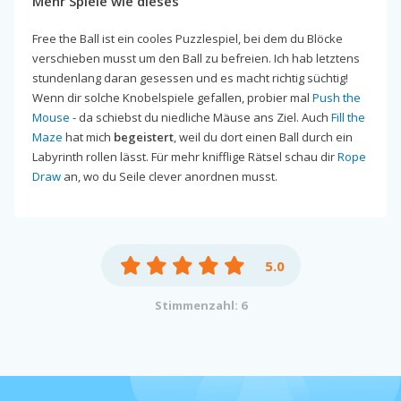
Mehr Spiele wie dieses
Free the Ball ist ein cooles Puzzlespiel, bei dem du Blöcke
verschieben musst um den Ball zu befreien. Ich hab letztens
stundenlang daran gesessen und es macht richtig süchtig!
Wenn dir solche Knobelspiele gefallen, probier mal
Push the
Mouse
- da schiebst du niedliche Mäuse ans Ziel. Auch
Fill the
Maze
hat mich
begeistert
, weil du dort einen Ball durch ein
Labyrinth rollen lässt. Für mehr knifflige Rätsel schau dir
Rope
Draw
an, wo du Seile clever anordnen musst.
5.0
Stimmenzahl: 6