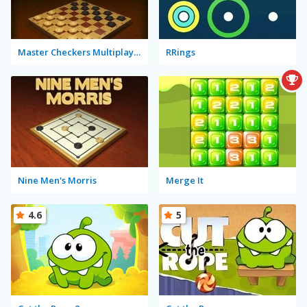
Master Checkers Multiplayer
RRings
Nine Men's Morris
Merge It
4.6
5