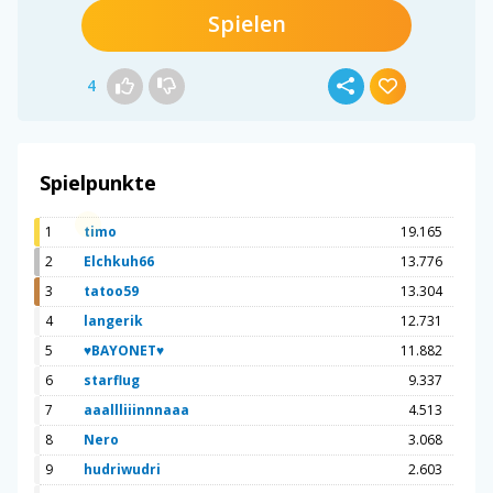
Spielen
4
Spielpunkte
1
timo
19.165
2
Elchkuh66
13.776
3
tatoo59
13.304
4
langerik
12.731
5
♥BAYONET♥
11.882
6
starflug
9.337
7
aaallliiinnnaaa
4.513
8
Nero
3.068
9
hudriwudri
2.603