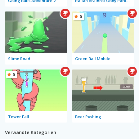
Going Balls Adventure 2
Italian Brainrot Obby Parkour
5
Slime Road
Green Ball Mobile
5
Tower Fall
Beer Pushing
Verwandte Kategorien