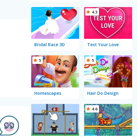
4.3
Bridal Race 3D
Test Your Love
5
5
Homescapes
Hair Do Design
4.6