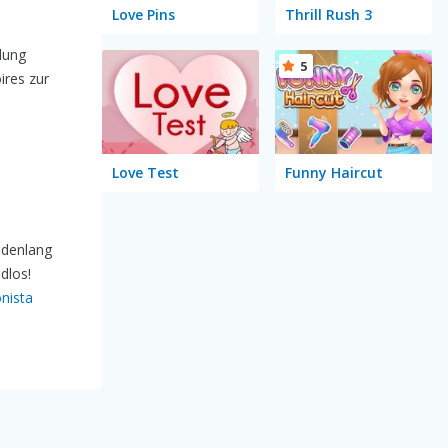
Love Pins
Thrill Rush 3
dung
5
ires zur
Love Test
Funny Haircut
ndenlang
dlos!
onista