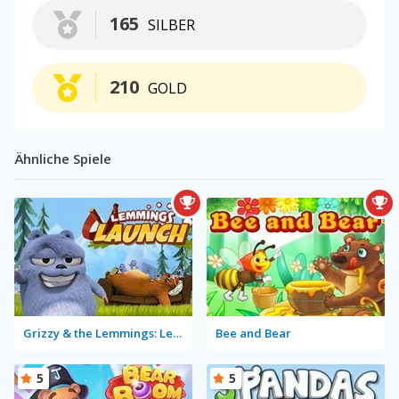
165
SILBER
210
GOLD
Ähnliche Spiele
Grizzy & the Lemmings: Lemmings Launch
Bee and Bear
5
5