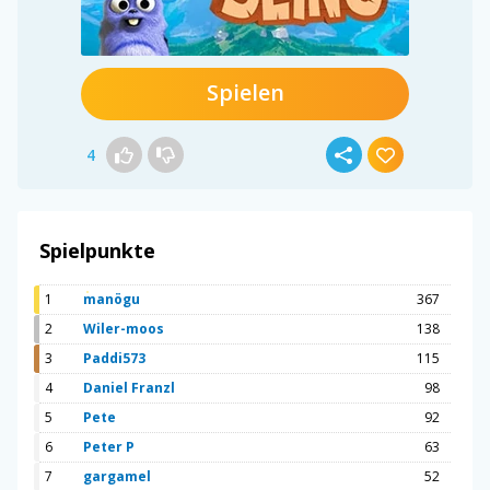
Spielen
4
Spielpunkte
1
manögu
367
2
Wiler-moos
138
3
Paddi573
115
4
Daniel Franzl
98
5
Pete
92
6
Peter P
63
7
gargamel
52