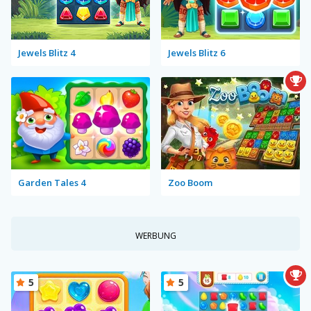
Jewels Blitz 4
Jewels Blitz 6
Garden Tales 4
Zoo Boom
WERBUNG
5
5