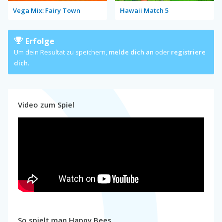
Vega Mix: Fairy Town
Hawaii Match 5
Erfolge
Um dein Resultat zu speichern,
melde dich an
oder
registriere
dich
.
Video zum Spiel
So spielt man Happy Bees