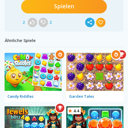
Spielen
2
2
Ähnliche Spiele
Candy Riddles
Garden Tales
4.4