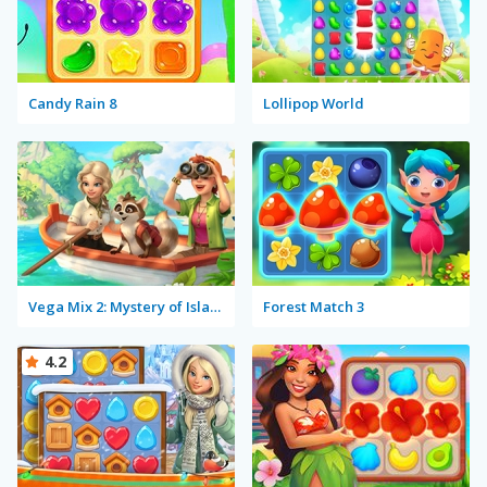
Candy Rain 8
Lollipop World
Vega Mix 2: Mystery of Island
Forest Match 3
4.2