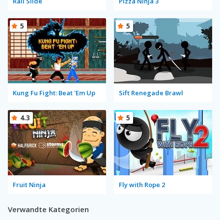
Rail Slide
Pizza Ninja 3
5
5
Kung Fu Fight: Beat 'Em Up
Sift Renegade Brawl
4.3
5
Fruit Ninja
Fly with Rope 2
Verwandte Kategorien