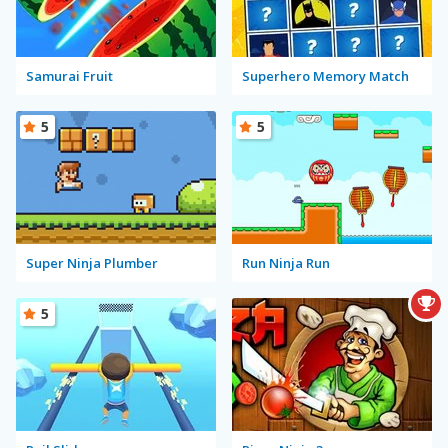
Samurai Fruit
Superhero Memory Match
5
5
Super Ninja Plumber
Run Ninja Run
5