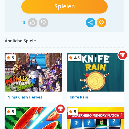
Spielen
3
Ähnliche Spiele
5
4.5
Ninja Clash Heroes
Knife Rain
5
5